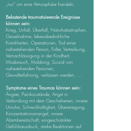
„nur“ um eine Atmosphäre handeln.
Belastende traumatisierende Ereignisse
können sein:
Krieg, Unfall, Überfall, Naturkatastrophen,
Geiselnahme, lebensbedrohliche
Krankheiten, Operationen, Tod einer
nahestehenden Person, Folter, Vertreibung,
Vernachlässigung in der Kindheit,
Missbrauch, Mobbing, Suizid von
nahestehenden Personen,
Gewalterfahrung, verlassen werden, …
Symptome eines Traumas können sein:
Ängste, Panikzustände, Angst in
Verbindung mit dem Geschehenen, innere
Unruhe, Schreckhaftigkeit, Übererregung,
Konzentrationsmangel, innere
Alarmbereitschaft, eingeschränkter
Gefühlsausdruck, starke Reaktionen auf