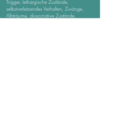
Trigger, lethargische Zustände,
selbstverletzendes Verhalten, Zwänge,
Albträume, dissoziative Zustände,
Depressionen, …
Das Prinzip der Traumatherapie:
Das, was verkapselt war, in die
Gegenwart zu bringen und zu realisieren,
dass es vorbei ist.
Hier arbeite ich mit der biodynamischen
Traumatherapie. In dieser Therapieform
geht es um Augenbewegungen,
Desensibilisierung und
Neuprogrammierung. Es geht darum, den
Patienten in die Lage zu versetzen sich
auch außerhalb der Therapiestunde selbst
beruhigen zu können. Erst dann erfolgt
die Traumaverarbeitung und Integration
des Erlebten.