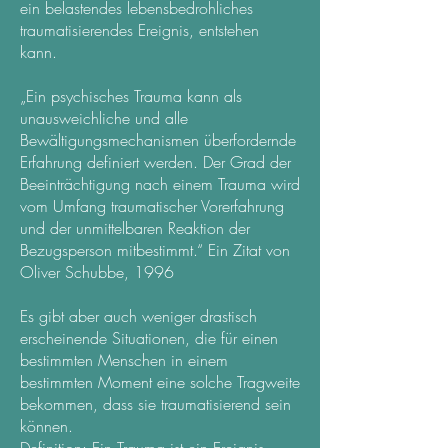
ein belastendes lebensbedrohliches
traumatisierendes Ereignis, entstehen
kann.
„Ein psychisches Trauma kann als
unausweichliche und alle
Bewältigungsmechanismen überfordernde
Erfahrung definiert werden. Der Grad der
Beeinträchtigung nach einem Trauma wird
vom Umfang traumatischer Vorerfahrung
und der unmittelbaren Reaktion der
Bezugsperson mitbestimmt.“ Ein Zitat von
Oliver Schubbe, 1996
Es gibt aber auch weniger drastisch
erscheinende Situationen, die für einen
bestimmten Menschen in einem
bestimmten Moment eine solche Tragweite
bekommen, dass sie traumatisierend sein
können.