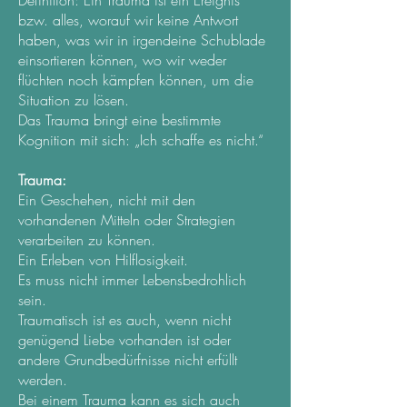
Definition: Ein Trauma ist ein Ereignis
bzw. alles, worauf wir keine Antwort
haben, was wir in irgendeine Schublade
einsortieren können, wo wir weder
flüchten noch kämpfen können, um die
Situation zu lösen.
Das Trauma bringt eine bestimmte
Kognition mit sich: „Ich schaffe es nicht.“
Trauma:
Ein Geschehen, nicht mit den
vorhandenen Mitteln oder Strategien
verarbeiten zu können.
Ein Erleben von Hilflosigkeit.
Es muss nicht immer Lebensbedrohlich
sein.
Traumatisch ist es auch, wenn nicht
genügend Liebe vorhanden ist oder
andere Grundbedürfnisse nicht erfüllt
werden.
Bei einem Trauma kann es sich auch